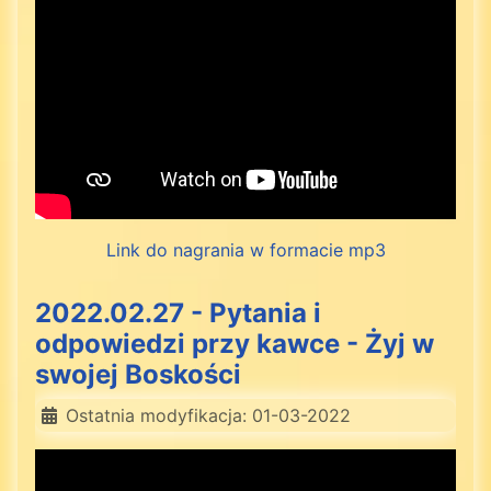
Link do nagrania w formacie mp3
2022.02.27 - Pytania i
odpowiedzi przy kawce - Żyj w
swojej Boskości
Ostatnia modyfikacja: 01-03-2022