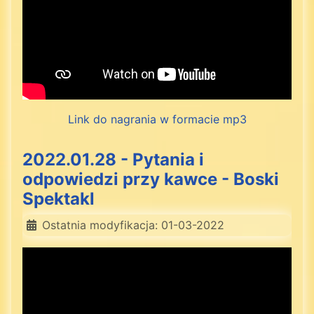
Link do nagrania w formacie mp3
2022.01.28 - Pytania i
odpowiedzi przy kawce - Boski
Spektakl
Ostatnia modyfikacja: 01-03-2022