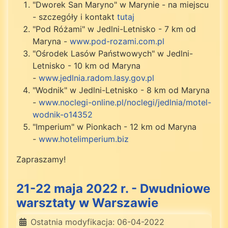
"Dworek San Maryno" w Marynie - na miejscu
- szczegóły i kontakt
tutaj
"Pod Różami" w Jedlni-Letnisko - 7 km od
Maryna -
www.pod-rozami.com.pl
"Ośrodek Lasów Państwowych" w Jedlni-
Letnisko - 10 km od Maryna
-
www.jedlnia.radom.lasy.gov.pl
"Wodnik" w Jedlni-Letnisko - 8 km od Maryna
-
www.noclegi-online.pl/noclegi/jedlnia/motel-
wodnik-o14352
"Imperium" w Pionkach - 12 km od Maryna
-
www.hotelimperium.biz
Zapraszamy!
21-22 maja 2022 r. - Dwudniowe
warsztaty w Warszawie
Ostatnia modyfikacja: 06-04-2022