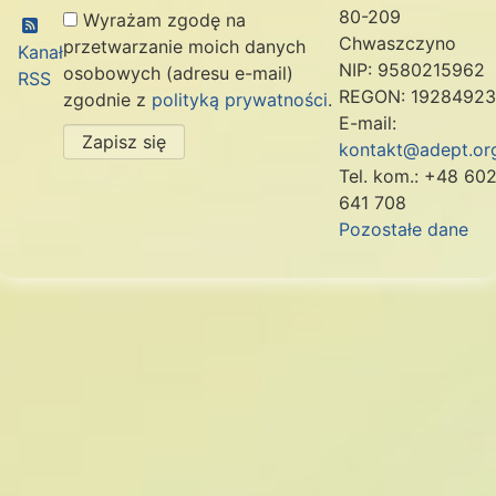
80-209
Wyrażam zgodę na
Chwaszczyno
przetwarzanie moich danych
Kanał
NIP: 9580215962
osobowych (adresu e-mail)
RSS
REGON: 1928492
zgodnie z
polityką prywatności
.
E-mail:
Zapisz się
kontakt@adept.org
Tel. kom.: +48 60
641 708
Pozostałe dane