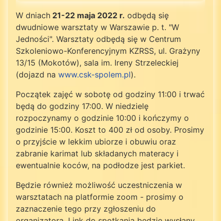
W dniach
21-22 maja 2022 r.
odbędą się
dwudniowe warsztaty w Warszawie p. t. "W
Jedności". Warsztaty odbędą się w Centrum
Szkoleniowo-Konferencyjnym KZRSS, ul. Grażyny
13/15 (Mokotów), sala im. Ireny Strzeleckiej
(dojazd na
www.csk-spolem.pl
).
Początek zajęć w sobotę od godziny 11:00 i trwać
będą do godziny 17:00. W niedzielę
rozpoczynamy o godzinie 10:00 i kończymy o
godzinie 15:00. Koszt to 400 zł od osoby. Prosimy
o przyjście w lekkim ubiorze i obuwiu oraz
zabranie karimat lub składanych materacy i
ewentualnie koców, na podłodze jest parkiet.
Będzie również możliwość uczestniczenia w
warsztatach na platformie zoom - prosimy o
zaznaczenie tego przy zgłoszeniu do
organizatora. Link do spotkania będzie wysłany