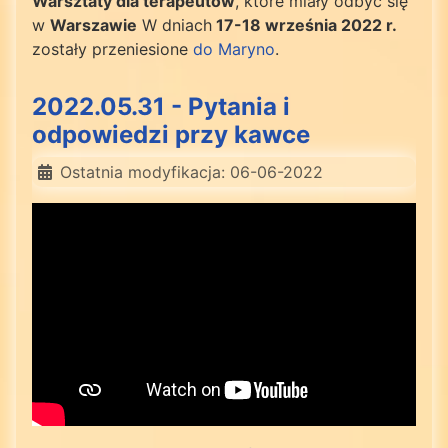
Warsztaty dla terapeutów
, które miały odbyć się
w
Warszawie
W dniach
17-18 września 2022 r.
zostały przeniesione
do Maryno
.
2022.05.31 - Pytania i
odpowiedzi przy kawce
Ostatnia modyfikacja: 06-06-2022