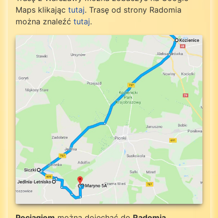
Maps klikając
tutaj
. Trasę od strony Radomia
można znaleźć
tutaj
.
Pociągiem
można dojechać do
Radomia
,