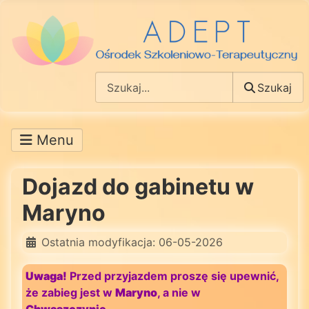
Szukaj
Szukaj
Dojazd do gabinetu w
Maryno
Ostatnia modyfikacja: 06-05-2026
Uwaga!
Przed przyjazdem proszę się upewnić,
że zabieg jest w
Maryno
, a nie w
Chwaszczynie
.