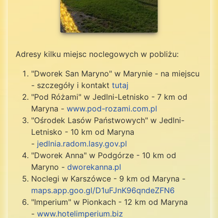
Adresy kilku miejsc noclegowych w pobliżu:
"Dworek San Maryno" w Marynie - na miejscu
- szczegóły i kontakt
tutaj
"Pod Różami" w Jedlni-Letnisko - 7 km od
Maryna -
www.pod-rozami.com.pl
"Ośrodek Lasów Państwowych" w Jedlni-
Letnisko - 10 km od Maryna
-
jedlnia.radom.lasy.gov.pl
"Dworek Anna" w Podgórze - 10 km od
Maryno -
dworekanna.pl
Noclegi w Karszówce - 9 km od Maryna -
maps.app.goo.gl/D1uFJnK96qndeZFN6
"Imperium" w Pionkach - 12 km od Maryna
-
www.hotelimperium.biz