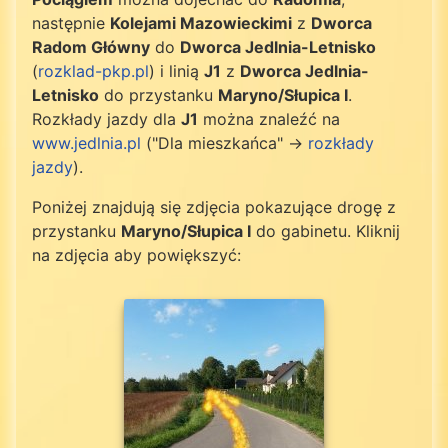
następnie
Kolejami Mazowieckimi
z
Dworca
Radom Główny
do
Dworca Jedlnia-Letnisko
(
rozklad-pkp.pl
) i linią
J1
z
Dworca Jedlnia-
Letnisko
do przystanku
Maryno/Słupica I
.
Rozkłady jazdy dla
J1
można znaleźć na
www.jedlnia.pl
("Dla mieszkańca" ->
rozkłady
jazdy
).
Poniżej znajdują się zdjęcia pokazujące drogę z
przystanku
Maryno/Słupica I
do gabinetu. Kliknij
na zdjęcia aby powiększyć: