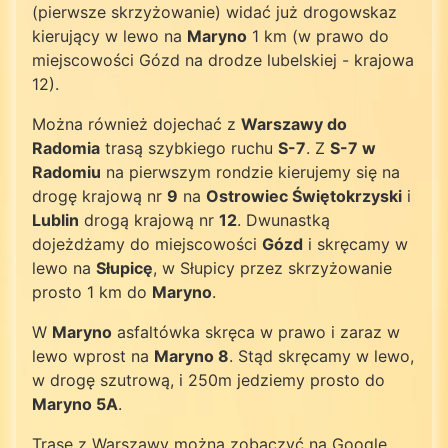
(pierwsze skrzyżowanie) widać już drogowskaz
kierujący w lewo na
Maryno
1 km (w prawo do
miejscowości Gózd na drodze lubelskiej - krajowa
12).
Można również dojechać z
Warszawy do
Radomia
trasą szybkiego ruchu
S-7
. Z
S-7 w
Radomiu
na pierwszym rondzie kierujemy się na
drogę krajową nr
9
na
Ostrowiec Świętokrzyski
i
Lublin
drogą krajową nr
12
. Dwunastką
dojeżdżamy do miejscowości
Gózd
i skręcamy w
lewo na
Słupicę
, w Słupicy przez skrzyżowanie
prosto 1 km do
Maryno
.
W
Maryno
asfaltówka skręca w prawo i zaraz w
lewo wprost na
Maryno 8
. Stąd skręcamy w lewo,
w drogę szutrową, i 250m jedziemy prosto do
Maryno 5A
.
Trasę z Warszawy można zobaczyć na Google