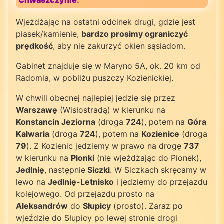
Wjeżdżając na ostatni odcinek drugi, gdzie jest
piasek/kamienie,
bardzo prosimy ograniczyć
prędkość
, aby nie zakurzyć okien sąsiadom.
Gabinet znajduje się w Maryno 5A, ok. 20 km od
Radomia, w pobliżu puszczy Kozienickiej.
W chwili obecnej najlepiej jedzie się przez
Warszawę
(Wisłostradą) w kierunku na
Konstancin Jeziorna
(droga
724
), potem na
Góra
Kalwaria
(droga
724
), potem na
Kozienice
(droga
79
). Z Kozienic jedziemy w prawo na drogę
737
w kierunku na
Pionki
(nie wjeżdżając do Pionek),
Jedlnię
, następnie
S
iczki
. W Siczkach skręcamy w
lewo na
Jedlnię-Letnisko
i jedziemy do przejazdu
kolejowego. Od przejazdu prosto na
Aleksandrów
do
Słupicy
(prosto). Zaraz po
wjeździe do Słupicy po lewej stronie drogi