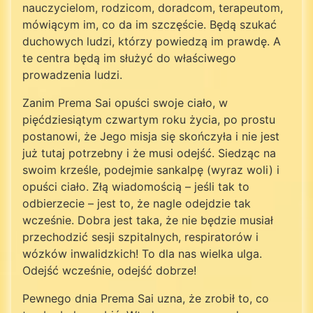
nauczycielom, rodzicom, doradcom, terapeutom,
mówiącym im, co da im szczęście. Będą szukać
duchowych ludzi, którzy powiedzą im prawdę. A
te centra będą im służyć do właściwego
prowadzenia ludzi.
Zanim Prema Sai opuści swoje ciało, w
pięćdziesiątym czwartym roku życia, po prostu
postanowi, że Jego misja się skończyła i nie jest
już tutaj potrzebny i że musi odejść. Siedząc na
swoim krześle, podejmie sankalpę (wyraz woli) i
opuści ciało. Złą wiadomością – jeśli tak to
odbierzecie – jest to, że nagle odejdzie tak
wcześnie. Dobra jest taka, że nie będzie musiał
przechodzić sesji szpitalnych, respiratorów i
wózków inwalidzkich! To dla nas wielka ulga.
Odejść wcześnie, odejść dobrze!
Pewnego dnia Prema Sai uzna, że zrobił to, co