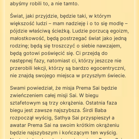
abyśmy robili to, a nie tamto.
Świat, jaki przyjdzie, będzie taki, w którym
większość ludzi – mam nadzieję i o to się modlę –
pójdzie właściwą ścieżką. Ludzie porzucą egoizm,
małostkowość, będą postrzegać świat jako jedną
rodzinę; będą się troszczyć o siebie nawzajem,
będą gotowi poświęcić się. Ci przejdą do
następnej fazy, natomiast ci, którzy jeszcze nie
przerobili lekcji, którzy są bardzo egocentryczni,
nie znajdą swojego miejsca w przyszłym świecie.
Swami powiedział, że misja Prema Sai będzie
zwieńczeniem całej misji Sai. W biegu
sztafetowym są trzy okrążenia. Ostatnia faza
biegu jest zawsze najszybsza. Śirdi Baba
rozpoczął wyścig, Sathya Sai przyspieszył a
awatar Prema Sai na swoim krótkim okrążeniu
będzie najszybszym i kończącym ten wyścig.