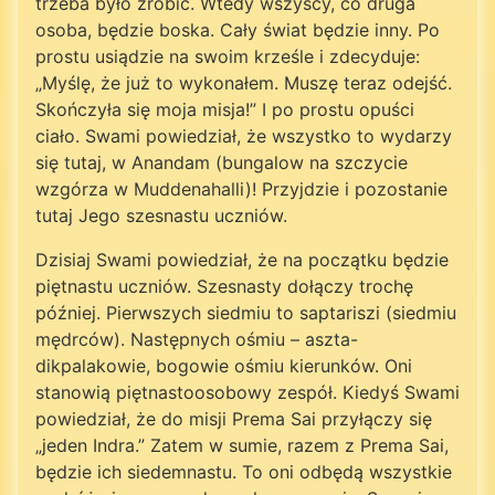
trzeba było zrobić. Wtedy wszyscy, co druga
osoba, będzie boska. Cały świat będzie inny. Po
prostu usiądzie na swoim krześle i zdecyduje:
„Myślę, że już to wykonałem. Muszę teraz odejść.
Skończyła się moja misja!” I po prostu opuści
ciało. Swami powiedział, że wszystko to wydarzy
się tutaj, w Anandam (bungalow na szczycie
wzgórza w Muddenahalli)! Przyjdzie i pozostanie
tutaj Jego szesnastu uczniów.
Dzisiaj Swami powiedział, że na początku będzie
piętnastu uczniów. Szesnasty dołączy trochę
później. Pierwszych siedmiu to saptariszi (siedmiu
mędrców). Następnych ośmiu – aszta-
dikpalakowie, bogowie ośmiu kierunków. Oni
stanowią piętnastoosobowy zespół. Kiedyś Swami
powiedział, że do misji Prema Sai przyłączy się
„jeden Indra.” Zatem w sumie, razem z Prema Sai,
będzie ich siedemnastu. To oni odbędą wszystkie