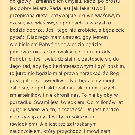
do głowy i zmieniać ich umysłu. Radzi po prostu
jak dobry lekarz. Rada jest jak lekarstwo i
przepisana dieta. Zażywajcie leki we właściwym
czasie, we właściwych porcjach, a wszystko
będzie dobrze. Jeśli tego nie zrobicie, a będziecie
pytać: „Dlaczego mam umrzeć, gdy jestem
wielbicielem Baby,” odpowiedzią będzie:
ponieważ nie zastosowaliście się do porady.
Podobnie, jeśli świat dzisiaj nie zastosuje się do
Jego rad, aby być bezinteresownym i być boskim,
to jutro nie będzie miał prawa narzekać, że Bóg
postąpił niesprawiedliwie. Nie będziemy mogli
żalić się, że potraktował nas jak pomniejszych
śmiertelników i nie chronił nas. To nie byłoby w
porządku. Swami jest świadkiem. Od milionów lat
oglądał wiele wojen, nieszczęść. On jest bardzo
nieprzywiązany. Jest tylko sakszinem
(świadkiem). Ale jest też zatroskanym
nauczycielem, który przychodzi i mówi nam,