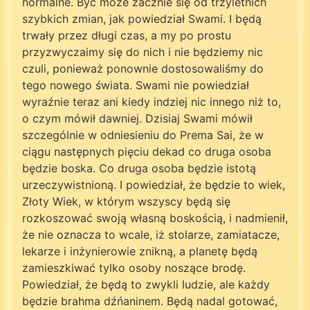
normalne. Być może zacznie się od trzyletnich
szybkich zmian, jak powiedział Swami. I będą
trwały przez długi czas, a my po prostu
przyzwyczaimy się do nich i nie będziemy nic
czuli, ponieważ ponownie dostosowaliśmy do
tego nowego świata. Swami nie powiedział
wyraźnie teraz ani kiedy indziej nic innego niż to,
o czym mówił dawniej. Dzisiaj Swami mówił
szczególnie w odniesieniu do Prema Sai, że w
ciągu następnych pięciu dekad co druga osoba
będzie boska. Co druga osoba będzie istotą
urzeczywistnioną. I powiedział, że będzie to wiek,
Złoty Wiek, w którym wszyscy będą się
rozkoszować swoją własną boskością, i nadmienił,
że nie oznacza to wcale, iż stolarze, zamiatacze,
lekarze i inżynierowie znikną, a planetę będą
zamieszkiwać tylko osoby noszące brodę.
Powiedział, że będą to zwykli ludzie, ale każdy
będzie brahma dźńaninem. Będą nadal gotować,