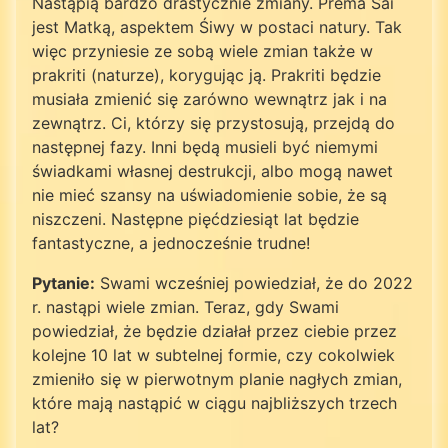
Nastąpią bardzo drastycznie zmiany. Prema Sai
jest Matką, aspektem Śiwy w postaci natury. Tak
więc przyniesie ze sobą wiele zmian także w
prakriti (naturze), korygując ją. Prakriti będzie
musiała zmienić się zarówno wewnątrz jak i na
zewnątrz. Ci, którzy się przystosują, przejdą do
następnej fazy. Inni będą musieli być niemymi
świadkami własnej destrukcji, albo mogą nawet
nie mieć szansy na uświadomienie sobie, że są
niszczeni. Następne pięćdziesiąt lat będzie
fantastyczne, a jednocześnie trudne!
Pytanie:
Swami wcześniej powiedział, że do 2022
r. nastąpi wiele zmian. Teraz, gdy Swami
powiedział, że będzie działał przez ciebie przez
kolejne 10 lat w subtelnej formie, czy cokolwiek
zmieniło się w pierwotnym planie nagłych zmian,
które mają nastąpić w ciągu najbliższych trzech
lat?