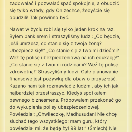
zadowalać i pozwalać spać spokojnie, a obudzić
się tylko wtedy, gdy On zechce, żebyście się
obudzili! Tak powinno być.
Nawet w życiu robi się tylko jeden krok na raz.
Byłem bankierem i straszyliśmy ludzi: „Co będzie,
jeśli umrzesz; co stanie się z twoją żoną?
Ubezpiecz się!!” „Co stanie się z twoimi dziećmi?
Weź tę polisę ubezpieczeniową na ich edukację!”
„Co stanie się z twoimi rodzicami? Weź tę polisę
zdrowotną!” Straszyliśmy ludzi. Całe planowanie
finansowe jest pożywką dla obaw o przyszłość.
Kazano nam tak rozmawiać z ludźmi, aby ich jak
najbardziej przestraszyć. Kiedyś spotkałem
pewnego biznesmena. Próbowałem przekonać go
do wykupienia polisy ubezpieczeniowej.
Powiedział: „Chwileczkę, Madhusudan! Nie chcę
słuchać tego wszystkiego; mam guru, który
powiedział mi, że będę żył 99 lat!” (Śmiech) Nie