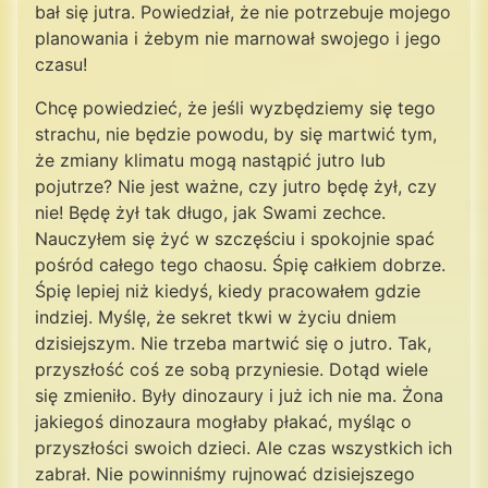
bał się jutra. Powiedział, że nie potrzebuje mojego
planowania i żebym nie marnował swojego i jego
czasu!
Chcę powiedzieć, że jeśli wyzbędziemy się tego
strachu, nie będzie powodu, by się martwić tym,
że zmiany klimatu mogą nastąpić jutro lub
pojutrze? Nie jest ważne, czy jutro będę żył, czy
nie! Będę żył tak długo, jak Swami zechce.
Nauczyłem się żyć w szczęściu i spokojnie spać
pośród całego tego chaosu. Śpię całkiem dobrze.
Śpię lepiej niż kiedyś, kiedy pracowałem gdzie
indziej. Myślę, że sekret tkwi w życiu dniem
dzisiejszym. Nie trzeba martwić się o jutro. Tak,
przyszłość coś ze sobą przyniesie. Dotąd wiele
się zmieniło. Były dinozaury i już ich nie ma. Żona
jakiegoś dinozaura mogłaby płakać, myśląc o
przyszłości swoich dzieci. Ale czas wszystkich ich
zabrał. Nie powinniśmy rujnować dzisiejszego