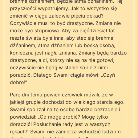
brahma dźńaninem, będzie atma dźńaninem. Tej
przyszłości wypatrujemy. Jak to wszystko się
zmienić w ciągu zaledwie pięciu dekad?
Oczywiście musi to być drastyczne. Zmiana nie
może być stopniowa. Aby za pięćdziesiąt lat
reszta świata była inna, aby stać się brahma
dźńaninem, atma dźńaniem lub boską osobą,
konieczna jest nagła zmiana. Zmiany będą bardzo
drastyczne, a ci, którzy nie są na nie gotowi,
oczywiście nie będą w stanie sobie z nimi
poradzić. Dlatego Swami ciągle mówi: „Czyń
dobro!”
Parę dni temu pewien człowiek mówili, że w
jakiejś grupie dochodzi do wielkiego starcia ego.
Swami spojrzał na tę osobę bardzo bezradnie i
powiedział: „Co mogę zrobić? Mogę tylko
doradzić! Posłuchanie rady jest w waszych
rękach!” Swami nie zamierza wchodzić ludziom