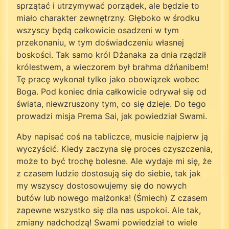
sprzątać i utrzymywać porządek, ale będzie to
miało charakter zewnętrzny. Głęboko w środku
wszyscy będą całkowicie osadzeni w tym
przekonaniu, w tym doświadczeniu własnej
boskości. Tak samo król Dźanaka za dnia rządził
królestwem, a wieczorem był brahma dźńanibem!
Tę pracę wykonał tylko jako obowiązek wobec
Boga. Pod koniec dnia całkowicie odrywał się od
świata, niewzruszony tym, co się dzieje. Do tego
prowadzi misja Prema Sai, jak powiedział Swami.
Aby napisać coś na tabliczce, musicie najpierw ją
wyczyścić. Kiedy zaczyna się proces czyszczenia,
może to być trochę bolesne. Ale wydaje mi się, że
z czasem ludzie dostosują się do siebie, tak jak
my wszyscy dostosowujemy się do nowych
butów lub nowego małżonka! (Śmiech) Z czasem
zapewne wszystko się dla nas uspokoi. Ale tak,
zmiany nadchodzą! Swami powiedział to wiele