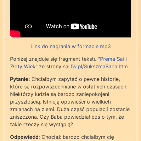
Link do nagrania w formacie mp3
Poniżej znajduje się fragment tekstu "
Prema Sai i
Złoty Wiek
" ze strony
sai.5v.pl/SukszmaBaba.htm
Pytanie:
Chciałbym zapytać o pewne historie,
które są rozpowszechniane w ostatnich czasach.
Niektórzy ludzie są bardzo zaniepokojeni
przyszłością. Istnieją opowieści o wielkich
zmianach na ziemi. Duża część populacji zostanie
zniszczona. Czy Baba powiedział coś o tym, że
takie rzeczy się wystąpią?
Odpowiedź:
Chociaż bardzo chciałbym cię