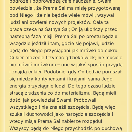
podróże i poprowadzą całe nauczanie. Swami
powiedział, że Prema Sai ma misję przygotowaną
pod Niego i że nie będzie wiele mówił, wzywał
ludzi ani otwierał nowych projektów. Cała ta
praca czeka na Sathya Sai; On ją ukończy przed
następną fazą misji. Prema Sai po prostu będzie
wszędzie jeździł i tam, gdzie się pojawi, ludzie
będą do Niego przyciągani jak mrówki do cukru.
Cukier możecie trzymać gdziekolwiek; nie musicie
nic mówić mrówkom – one w jakiś sposób przyjdą
i znajdą cukier. Podobnie, gdy On będzie poruszał
się między kontynentami i krajami, sama Jego
energia przyciągnie ludzi. Do tego czasu ludzie
stracą złudzenia co do materializmu. Będą mieli
dość, jak powiedział Swami. Próbowali
wszystkiego i nie znaleźli szczęścia. Będą więc
szukali duchowości jako narzędzia szczęścia i
wtedy misja Prema Sai nabierze rozpędu!
Wszyscy będą do Niego przychodzić po duchową