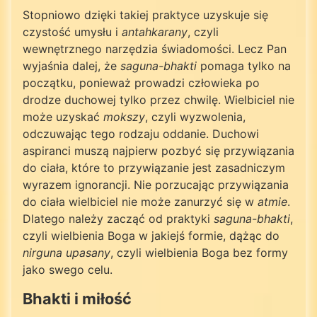
Stopniowo dzięki takiej praktyce uzyskuje się
czystość umysłu i
antahkarany
, czyli
wewnętrznego narzędzia świadomości. Lecz Pan
wyjaśnia dalej, że
saguna-bhakti
pomaga tylko na
początku, ponieważ prowadzi człowieka po
drodze duchowej tylko przez chwilę. Wielbiciel nie
może uzyskać
mokszy
, czyli wyzwolenia,
odczuwając tego rodzaju oddanie. Duchowi
aspiranci muszą najpierw pozbyć się przywiązania
do ciała, które to przywiązanie jest zasadniczym
wyrazem ignorancji. Nie porzucając przywiązania
do ciała wielbiciel nie może zanurzyć się w
atmie
.
Dlatego należy zacząć od praktyki
saguna-bhakti
,
czyli wielbienia Boga w jakiejś formie, dążąc do
nirguna upasany
, czyli wielbienia Boga bez formy
jako swego celu.
Bhakti i miłość