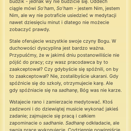
budzik - jednak wy nie budzicie się. Oddech
ciągle mówi
So'ham
,
So'ham
- jestem Nim, jestem
Nim, ale wy nie potraficie usiedzieć w medytacji
nawet dziesięciu minut i dlatego nie możecie
zobaczyć prawdy.
Stale oferujecie wszystkie swoje czyny Bogu. W
duchowości dyscyplina jest bardzo ważna.
Przypuśćmy, że w jakimś dniu postanowiliście nie
pójść do pracy; czy wasz pracodawca by to
zaakceptował? Czy gdybyście się spóźnili, on by
to zaakceptował? Nie, zostalibyście ukarani. Gdy
spóźnicie się do szkoły, otrzymujecie karę. Ale
gdy spóźniacie się na
sadhanę
, Bóg was nie karze.
Wstajecie rano i zamierzacie medytować. Ktoś
zadzwoni i do dziewiątej musicie wykonać jakieś
zadanie; zajmujecie się pracą i całkiem
zapominacie o
sadhanie
.
Sadhanę
odkładacie, ale
swoją pracę wykonujecie. Codziennie powinniście