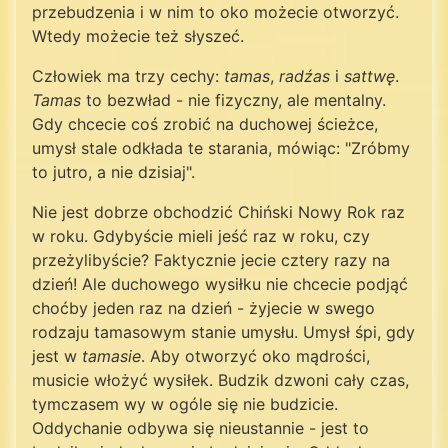
przebudzenia i w nim to oko możecie otworzyć.
Wtedy możecie też słyszeć.
Człowiek ma trzy cechy:
tamas
,
radźas
i
sattwę
.
Tamas
to bezwład - nie fizyczny, ale mentalny.
Gdy chcecie coś zrobić na duchowej ścieżce,
umysł stale odkłada te starania, mówiąc: "Zróbmy
to jutro, a nie dzisiaj".
Nie jest dobrze obchodzić Chiński Nowy Rok raz
w roku. Gdybyście mieli jeść raz w roku, czy
przeżylibyście? Faktycznie jecie cztery razy na
dzień! Ale duchowego wysiłku nie chcecie podjąć
choćby jeden raz na dzień - żyjecie w swego
rodzaju tamasowym stanie umysłu. Umysł śpi, gdy
jest w
tamasie
. Aby otworzyć oko mądrości,
musicie włożyć wysiłek. Budzik dzwoni cały czas,
tymczasem wy w ogóle się nie budzicie.
Oddychanie odbywa się nieustannie - jest to