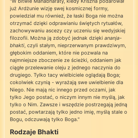
"W bitwie Mahabharaty, kiedy Kriszna podarował
już Ardżunie wizję swej kosmicznej formy,
powiedział mu również, że łaski Boga nie można
otrzymać dzięki odprawianiu świętych rytuałów,
zachowywaniu ascezy czy uczeniu się wedyjskiej
filozofii. Można ją zdobyć jednak dzięki
ananja-
bhakti
, czyli stałym, nieprzerwanym prawdziwym,
głębokim oddaniem, które nie pozwala na
najmniejsze zboczenie ze ścieżki, oddaniem jak
ciągłe przelewanie oleju z jednego naczynia do
drugiego. Tylko tacy wielbiciele oglądają Boga;
cokolwiek czynią - wyrażają swe uwielbienie dla
Niego. Nie mają nic innego przed oczami, jak
tylko Jego postać, o niczym innym nie myślą, jak
tylko o Nim. Zawsze i wszędzie postrzegają jedną
postać, powtarzają tylko jedno imię, myślą stale o
Bogu, odczuwają tylko Boga."
Rodzaje Bhakti