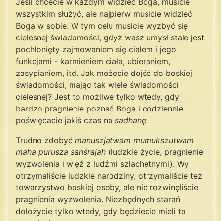
Jeśli chcecie w każdym widzieć Boga, musicie
wszystkim służyć, ale najpierw musicie widzieć
Boga w sobie. W tym celu musicie wyzbyć się
cielesnej świadomości, gdyż wasz umysł stale jest
pochłonięty zajmowaniem się ciałem i jego
funkcjami - karmieniem ciała, ubieraniem,
zasypianiem, itd. Jak możecie dojść do boskiej
świadomości, mając tak wiele świadomości
cielesnej? Jest to możliwe tylko wtedy, gdy
bardzo pragniecie poznać Boga i codziennie
poświęcacie jakiś czas na
sadhanę
.
Trudno zdobyć
manuszjatwam mumukszutwam
maha purusza sanśrajah
(ludzkie życie, pragnienie
wyzwolenia i więź z ludźmi szlachetnymi). Wy
otrzymaliście ludzkie narodziny, otrzymaliście też
towarzystwo boskiej osoby, ale nie rozwinęliście
pragnienia wyzwolenia. Niezbędnych starań
dołożycie tylko wtedy, gdy będziecie mieli to