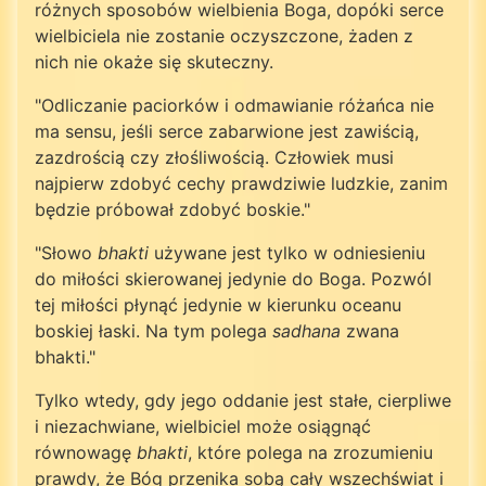
różnych sposobów wielbienia Boga, dopóki serce
wielbiciela nie zostanie oczyszczone, żaden z
nich nie okaże się skuteczny.
"Odliczanie paciorków i odmawianie różańca nie
ma sensu, jeśli serce zabarwione jest zawiścią,
zazdrością czy złośliwością. Człowiek musi
najpierw zdobyć cechy prawdziwie ludzkie, zanim
będzie próbował zdobyć boskie."
"Słowo
bhakti
używane jest tylko w odniesieniu
do miłości skierowanej jedynie do Boga. Pozwól
tej miłości płynąć jedynie w kierunku oceanu
boskiej łaski. Na tym polega
sadhana
zwana
bhakti."
Tylko wtedy, gdy jego oddanie jest stałe, cierpliwe
i niezachwiane, wielbiciel może osiągnąć
równowagę
bhakti
, które polega na zrozumieniu
prawdy, że Bóg przenika sobą cały wszechświat i