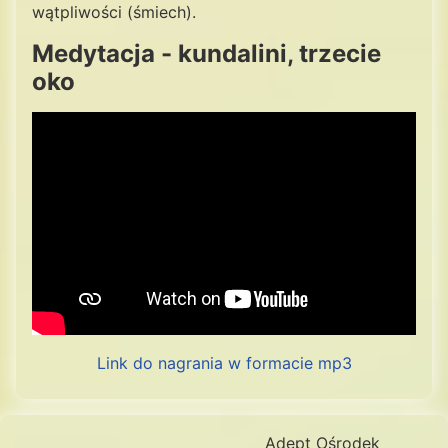
wątpliwości (śmiech).
Medytacja - kundalini, trzecie
oko
Link do nagrania w formacie mp3
Adept Ośrodek