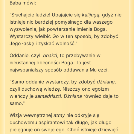
Baba mówi:
"Słuchajcie ludzie! Upajajcie się
kalijugą
, gdyż nie
istnieje nic bardziej pomyślnego dla waszego
wyzwolenia, jak powtarzanie imienia Boga.
Wystarczy wielbić Go w ten sposób, by zdobyć
Jego łaskę i zyskać wolność."
Oddanie, czyli
bhakti
, to przebywanie w
nieustannej obecności Boga. To jest
najwspanialszy sposób oddawania Mu czci.
"Samo oddanie wystarczy, by zdobyć
dżnianę
,
czyli duchową wiedzę. Niszczy ono egoizm i
wieńczy je
samadriszti
.
Dżniana
również daje to
samo."
Wizja wewnętrznej
atmy
nie odkryje się
duchowemu aspirantowi tak długo, jak długo
pielęgnuje on swoje ego. Choć istnieje dziewięć