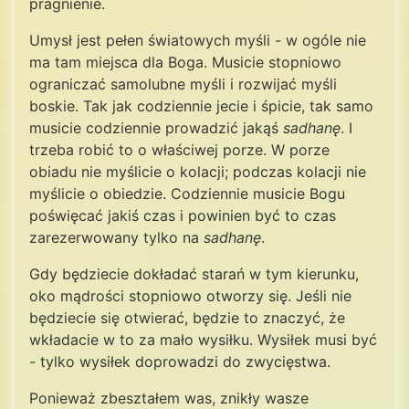
pragnienie.
Umysł jest pełen światowych myśli - w ogóle nie
ma tam miejsca dla Boga. Musicie stopniowo
ograniczać samolubne myśli i rozwijać myśli
boskie. Tak jak codziennie jecie i śpicie, tak samo
musicie codziennie prowadzić jakąś
sadhanę
. I
trzeba robić to o właściwej porze. W porze
obiadu nie myślicie o kolacji; podczas kolacji nie
myślicie o obiedzie. Codziennie musicie Bogu
poświęcać jakiś czas i powinien być to czas
zarezerwowany tylko na
sadhanę
.
Gdy będziecie dokładać starań w tym kierunku,
oko mądrości stopniowo otworzy się. Jeśli nie
będziecie się otwierać, będzie to znaczyć, że
wkładacie w to za mało wysiłku. Wysiłek musi być
- tylko wysiłek doprowadzi do zwycięstwa.
Ponieważ zbeształem was, znikły wasze