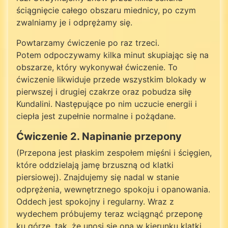
ściągnięcie całego obszaru miednicy, po czym
zwalniamy je i odprężamy się.
Powtarzamy ćwiczenie po raz trzeci.
Potem odpoczywamy kilka minut skupiając się na
obszarze, który wykonywał ćwiczenie. To
ćwiczenie likwiduje przede wszystkim blokady w
pierwszej i drugiej czakrze oraz pobudza siłę
Kundalini. Następujące po nim uczucie energii i
ciepła jest zupełnie normalne i pożądane.
Ćwiczenie 2. Napinanie przepony
(Przepona jest płaskim zespołem mięśni i ścięgien,
które oddzielają jamę brzuszną od klatki
piersiowej). Znajdujemy się nadal w stanie
odprężenia, wewnętrznego spokoju i opanowania.
Oddech jest spokojny i regularny. Wraz z
wydechem próbujemy teraz wciągnąć przeponę
ku górze, tak, że unosi się ona w kierunku klatki