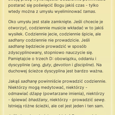
postarać się poświęcić Bogu jakiś czas - tylko
wtedy można z umysłu wyeliminować
tamas
.
Oko umysłu jest stale zamknięte. Jeśli chcecie je
otworzyć, codziennie musicie wkładać w to jakiś
wysiłek. Codziennie jecie, codziennie śpicie, ale
sadhany
codziennie nie prowadzicie. Jeśli
sadhanę
będziecie prowadzić w sposób
zdyscyplinowany, stopniowo nauczycie się.
Pamiętajcie o trzech D: obowiązku, oddaniu i
dyscyplinie (ang.
d
uty
,
d
evotion
i
d
iscipline
). Na
duchowej ścieżce dyscyplina jest bardzo ważna.
Jakąś
sadhanę
powinniście prowadzić codziennie.
Niektórzy mogą medytować, niektórzy -
odmawiać
dźapę
(powtarzane imienia), niektórzy
- śpiewać
bhadźany
, niektórzy - prowadzić
sewę
.
Istnieją różne ścieżki, ale cel jest jeden i ten sam.