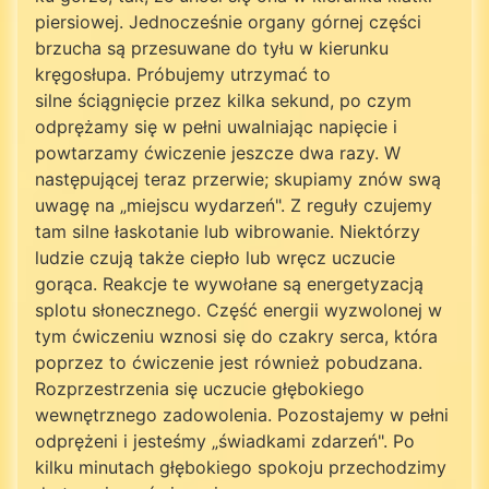
piersiowej. Jednocześnie organy górnej części
brzucha są przesuwane do tyłu w kierunku
kręgosłupa. Próbujemy utrzymać to
silne ściągnięcie przez kilka sekund, po czym
odprężamy się w pełni uwalniając napięcie i
powtarzamy ćwiczenie jeszcze dwa razy. W
następującej teraz przerwie; skupiamy znów swą
uwagę na „miejscu wydarzeń". Z reguły czujemy
tam silne łaskotanie lub wibrowanie. Niektórzy
ludzie czują także ciepło lub wręcz uczucie
gorąca. Reakcje te wywołane są energetyzacją
splotu słonecznego. Część energii wyzwolonej w
tym ćwiczeniu wznosi się do czakry serca, która
poprzez to ćwiczenie jest również pobudzana.
Rozprzestrzenia się uczucie głębokiego
wewnętrznego zadowolenia. Pozostajemy w pełni
odprężeni i jesteśmy „świadkami zdarzeń". Po
kilku minutach głębokiego spokoju przechodzimy