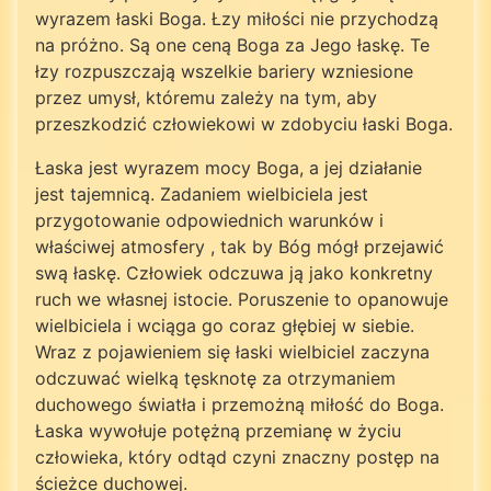
wyrazem łaski Boga. Łzy miłości nie przychodzą
na próżno. Są one ceną Boga za Jego łaskę. Te
łzy rozpuszczają wszelkie bariery wzniesione
przez umysł, któremu zależy na tym, aby
przeszkodzić człowiekowi w zdobyciu łaski Boga.
Łaska jest wyrazem mocy Boga, a jej działanie
jest tajemnicą. Zadaniem wielbiciela jest
przygotowanie odpowiednich warunków i
właściwej atmosfery , tak by Bóg mógł przejawić
swą łaskę. Człowiek odczuwa ją jako konkretny
ruch we własnej istocie. Poruszenie to opanowuje
wielbiciela i wciąga go coraz głębiej w siebie.
Wraz z pojawieniem się łaski wielbiciel zaczyna
odczuwać wielką tęsknotę za otrzymaniem
duchowego światła i przemożną miłość do Boga.
Łaska wywołuje potężną przemianę w życiu
człowieka, który odtąd czyni znaczny postęp na
ścieżce duchowej.