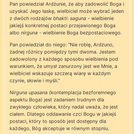
Pan powiedział Ardżunie, że aby zadowolić Boga i
uzyskać Jego łaskę, wielbiciel może wybrać jeden
z dwóch rodzajów
bhakti
:
saguna
- wielbienie
jakiejś konkretnej postaci przejawionego Boga
albo
nirguna
- wielbienie Boga bezpostaciowego.
Pan powiedział do niego: "Nie robię, Ardżuno,
żadnej różnicy pomiędzy tymi dwoma. Jestem
zadowolony z każdego sposobu wielbienia pod
warunkiem, że umysł zanurzony jest we Mnie, a
wielbiciel wskazuje szczerą wiarę w każdym
czynie, słowie i myśli."
Nirguna upasana
(kontemplacja bezforemnego
aspektu Boga) jest zadaniem trudnym dla
zwykłego człowieka, który nadal uważa, że jest
ciałem. Dlatego oddawanie czci Bogu w jakiejś
postaci, który to sposób jest dostępny dla
każdego, Bóg akceptuje w równym stopniu.