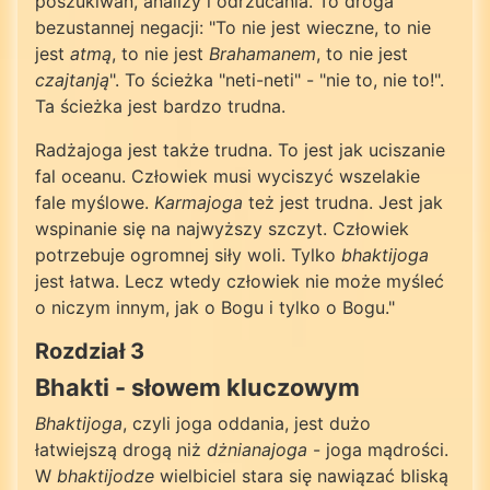
poszukiwań, analizy i odrzucania. To droga
bezustannej negacji: "To nie jest wieczne, to nie
jest
atmą
, to nie jest
Brahamanem
, to nie jest
czajtanją
". To ścieżka "neti-neti" - "nie to, nie to!".
Ta ścieżka jest bardzo trudna.
Radżajoga jest także trudna. To jest jak uciszanie
fal oceanu. Człowiek musi wyciszyć wszelakie
fale myślowe.
Karmajoga
też jest trudna. Jest jak
wspinanie się na najwyższy szczyt. Człowiek
potrzebuje ogromnej siły woli. Tylko
bhaktijoga
jest łatwa. Lecz wtedy człowiek nie może myśleć
o niczym innym, jak o Bogu i tylko o Bogu."
Rozdział 3
Bhakti - słowem kluczowym
Bhaktijoga
, czyli joga oddania, jest dużo
łatwiejszą drogą niż
dżnianajoga
- joga mądrości.
W
bhaktijodze
wielbiciel stara się nawiązać bliską