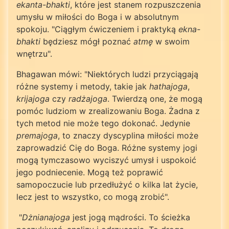
ekanta-bhakti
, które jest stanem rozpuszczenia
umysłu w miłości do Boga i w absolutnym
spokoju. "Ciągłym ćwiczeniem i praktyką
ekna-
bhakti
będziesz mógł poznać
atmę
w swoim
wnętrzu".
Bhagawan mówi: "Niektórych ludzi przyciągają
różne systemy i metody, takie jak
hathajoga
,
krijajoga
czy
radżajoga
. Twierdzą one, że mogą
pomóc ludziom w zrealizowaniu Boga. Żadna z
tych metod nie może tego dokonać. Jedynie
premajoga
, to znaczy dyscyplina miłości może
zaprowadzić Cię do Boga. Różne systemy jogi
mogą tymczasowo wyciszyć umysł i uspokoić
jego podniecenie. Mogą też poprawić
samopoczucie lub przedłużyć o kilka lat życie,
lecz jest to wszystko, co mogą zrobić".
"
Dżnianajoga
jest jogą mądrości. To ścieżka