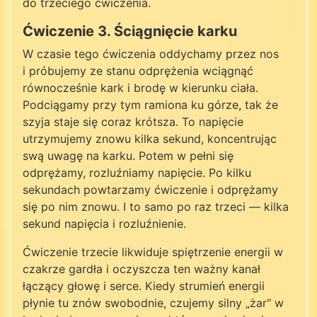
do trzeciego ćwiczenia.
Ćwiczenie 3. Ściągnięcie karku
W czasie tego ćwiczenia oddychamy przez nos
i próbujemy ze stanu odprężenia wciągnąć
równocześnie kark i brodę w kierunku ciała.
Podciągamy przy tym ramiona ku górze, tak że
szyja staje się coraz krótsza. To napięcie
utrzymujemy znowu kilka sekund, koncentrując
swą uwagę na karku. Potem w pełni się
odprężamy, rozluźniamy napięcie. Po kilku
sekundach powtarzamy ćwiczenie i odprężamy
się po nim znowu. I to samo po raz trzeci — kilka
sekund napięcia i rozluźnienie.
Ćwiczenie trzecie likwiduje spiętrzenie energii w
czakrze gardła i oczyszcza ten ważny kanał
łączący głowę i serce. Kiedy strumień energii
płynie tu znów swobodnie, czujemy silny „żar" w