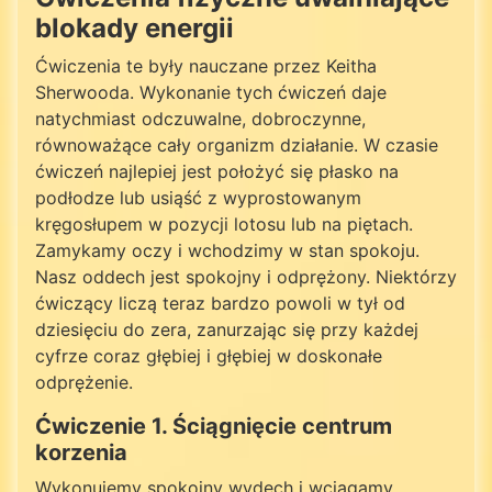
blokady energii
Ćwiczenia te były nauczane przez Keitha
Sherwooda. Wykonanie tych ćwiczeń daje
natychmiast odczuwalne, dobroczynne,
równoważące cały organizm działanie. W czasie
ćwiczeń najlepiej jest położyć się płasko na
podłodze lub usiąść z wyprostowanym
kręgosłupem w pozycji lotosu lub na piętach.
Zamykamy oczy i wchodzimy w stan spokoju.
Nasz oddech jest spokojny i odprężony. Niektórzy
ćwiczący liczą teraz bardzo powoli w tył od
dziesięciu do zera, zanurzając się przy każdej
cyfrze coraz głębiej i głębiej w doskonałe
odprężenie.
Ćwiczenie 1. Ściągnięcie centrum
korzenia
Wykonujemy spokojny wydech i wciągamy