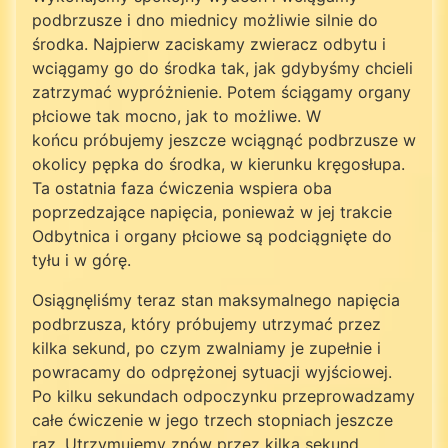
podbrzusze i dno miednicy możliwie silnie do
środka. Najpierw zaciskamy zwieracz odbytu i
wciągamy go do środka tak, jak gdybyśmy chcieli
zatrzymać wypróżnienie. Potem ściągamy organy
płciowe tak mocno, jak to możliwe. W
końcu próbujemy jeszcze wciągnąć podbrzusze w
okolicy pępka do środka, w kierunku kręgosłupa.
Ta ostatnia faza ćwiczenia wspiera oba
poprzedzające napięcia, ponieważ w jej trakcie
Odbytnica i organy płciowe są podciągnięte do
tyłu i w górę.
Osiągnęliśmy teraz stan maksymalnego napięcia
podbrzusza, który próbujemy utrzymać przez
kilka sekund, po czym zwalniamy je zupełnie i
powracamy do odprężonej sytuacji wyjściowej.
Po kilku sekundach odpoczynku przeprowadzamy
całe ćwiczenie w jego trzech stopniach jeszcze
raz. Utrzymujemy znów przez kilka sekund