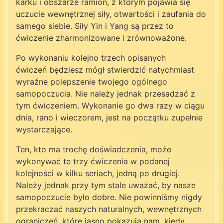
karku i obszarze ramion, z którym pojawia się
uczucie wewnętrznej siły, otwartości i zaufania do
samego siebie. Siły Yin i Yang są przez to
ćwiczenie zharmonizowane i zrównoważone.
Po wykonaniu kolejno trzech opisanych
ćwiczeń będziesz mógł stwierdzić natychmiast
wyraźne polepszenie twojego ogólnego
samopoczucia. Nie należy jednak przesadzać z
tym ćwiczeniem. Wykonanie go dwa razy w ciągu
dnia, rano i wieczorem, jest na początku zupełnie
wystarczające.
Ten, kto ma trochę doświadczenia, może
wykonywać te trzy ćwiczenia w podanej
kolejności w kilku seriach, jedną po drugiej.
Należy jednak przy tym stale uważać, by nasze
samopoczucie było dobre. Nie powinniśmy nigdy
przekraczać naszych naturalnych, wewnętrznych
ograniczeń, które jasno pokazują nam, kiedy