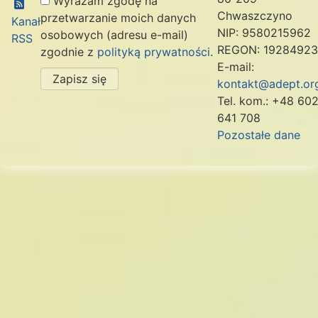
Wyrażam zgodę na
Chwaszczyno
przetwarzanie moich danych
Kanał
NIP: 9580215962
osobowych (adresu e-mail)
RSS
REGON: 1928492
zgodnie z
polityką prywatności
.
E-mail:
Zapisz się
kontakt@adept.org
Tel. kom.: +48 60
641 708
Pozostałe dane