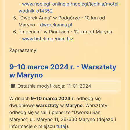
-
www.noclegi-online.pl/noclegi/jedlnia/motel-
wodnik-o14352
"Dworek Anna" w Podgórze - 10 km od
Maryno -
dworekanna.pl
"Imperium" w Pionkach - 12 km od Maryna
-
www.hotelimperium.biz
Zapraszamy!
9-10 marca 2024 r. - Warsztaty
w Maryno
Ostatnia modyfikacja: 11-01-2024
W dniach
9-10 marca 2024 r.
odbędą się
dwudniowe
warsztaty
w
Maryno
. Warsztaty
odbędą się w sali i plenerze "Dworku San
Maryno", ul. Maryno 11, 26-630 Maryno (dojazd i
informacje o miejscu
tutaj
).