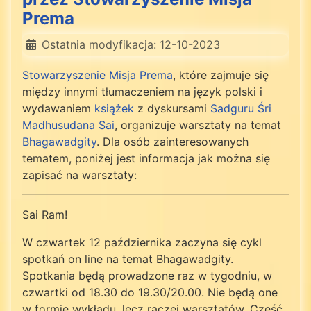
Prema
Ostatnia modyfikacja: 12-10-2023
Stowarzyszenie Misja Prema
, które zajmuje się
między innymi tłumaczeniem na język polski i
wydawaniem
książek
z dyskursami
Sadguru Śri
Madhusudana Sai
, organizuje warsztaty na temat
Bhagawadgity
. Dla osób zainteresowanych
tematem, poniżej jest informacja jak można się
zapisać na warsztaty:
Sai Ram!
W czwartek 12 października zaczyna się cykl
spotkań on line na temat Bhagawadgity.
Spotkania będą prowadzone raz w tygodniu, w
czwartki od 18.30 do 19.30/20.00. Nie będą one
w formie wykładu, lecz raczej warsztatów. Część