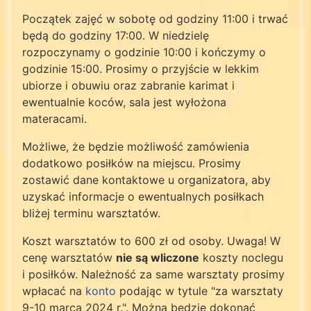
Początek zajęć w sobotę od godziny 11:00 i trwać
będą do godziny 17:00. W niedzielę
rozpoczynamy o godzinie 10:00 i kończymy o
godzinie 15:00. Prosimy o przyjście w lekkim
ubiorze i obuwiu oraz zabranie karimat i
ewentualnie koców, sala jest wyłożona
materacami.
Możliwe, że będzie możliwość zamówienia
dodatkowo posiłków na miejscu. Prosimy
zostawić dane kontaktowe u organizatora, aby
uzyskać informacje o ewentualnych posiłkach
bliżej terminu warsztatów.
Koszt warsztatów to 600 zł od osoby. Uwaga! W
cenę warsztatów
nie są wliczone
koszty noclegu
i posiłków. Należność za same warsztaty prosimy
wpłacać na
konto
podając w tytule "za warsztaty
9-10 marca 2024 r.". Można będzie dokonać