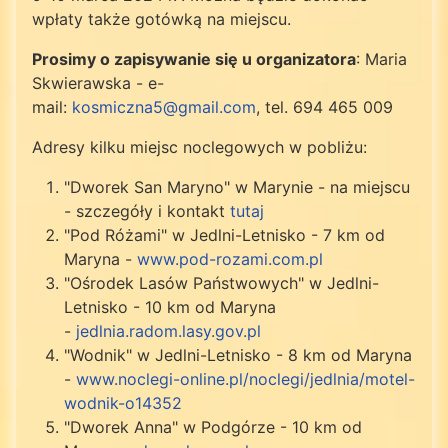
wpłaty także gotówką na miejscu.
Prosimy o zapisywanie się u organizatora
: Maria
Skwierawska - e-
mail:
kosmiczna5@gmail.com
, tel. 694 465 009
Adresy kilku miejsc noclegowych w pobliżu:
"Dworek San Maryno" w Marynie - na miejscu
- szczegóły i kontakt
tutaj
"Pod Różami" w Jedlni-Letnisko - 7 km od
Maryna -
www.pod-rozami.com.pl
"Ośrodek Lasów Państwowych" w Jedlni-
Letnisko - 10 km od Maryna
-
jedlnia.radom.lasy.gov.pl
"Wodnik" w Jedlni-Letnisko - 8 km od Maryna
-
www.noclegi-online.pl/noclegi/jedlnia/motel-
wodnik-o14352
"Dworek Anna" w Podgórze - 10 km od