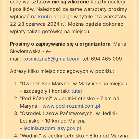
cenę warsztatów
nie są wliczone
koszty noclegu
i posiłków. Należność za same warsztaty prosimy
wpłacać na
konto
podając w tytule "za warsztaty
22-23 czerwca 2024 r.". Można będzie dokonać
wpłaty także gotówką na miejscu.
Prosimy o zapisywanie się u organizatora
: Maria
Skwierawska - e-
mail:
kosmiczna5@gmail.com
, tel. 694 465 009
Adresy kilku miejsc noclegowych w pobliżu:
"Dworek San Maryno" w Marynie - na miejscu
- szczegóły i kontakt
tutaj
"Pod Różami" w Jedlni-Letnisko - 7 km od
Maryna -
www.pod-rozami.com.pl
"Ośrodek Lasów Państwowych" w Jedlni-
Letnisko - 10 km od Maryna
-
jedlnia.radom.lasy.gov.pl
"Wodnik" w Jedlni-Letnisko - 8 km od Maryna