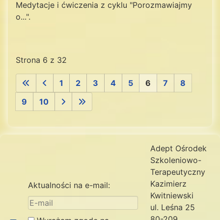
Medytacje i ćwiczenia z cyklu "Porozmawiajmy
o...".
Strona 6 z 32
1
2
3
4
5
6
7
8
9
10
Adept Ośrodek
Szkoleniowo-
Terapeutyczny
Kazimierz
Aktualności na e-mail:
Kwitniewski
ul. Leśna 25
80-209