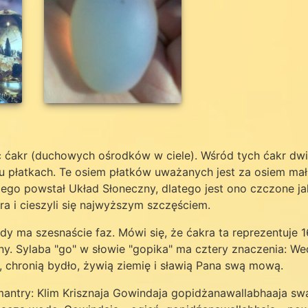
 ćakr (duchowych ośrodków w ciele). Wśród tych ćakr dwie 
iu płatkach. Te osiem płatków uważanych jest za osiem ma
niego powstał Układ Słoneczny, dlatego jest ono czczone j
ra i cieszyli się najwyższym szczęściem.
żdy ma szesnaście faz. Mówi się, że ćakra ta reprezentuje
ny. Sylaba "go" w słowie "gopika" ma cztery znaczenia: We
 chronią bydło, żywią ziemię i sławią Pana swą mową.
 mantry: Klim Krisznaja Gowindaja gopidżanawallabhaaja swa