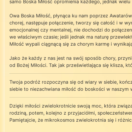
samo Boska Miłość opromienia każdego, jednak wielu 
Owa Boska Miłość, płynąca ku nam poprzez Awatarów 
chorej, następuje połączenie, tworzy się całość i w w
emocjonalnej czy mentalnej, nie dochodzi do połączen
we właściwym czasie; jeśli jednak ma naturę przewlekł
Miłość wypali ciągnącą się za chorym karmę i wynikają
Jako że każdy z nas jest na swój sposób chory, przy
od Bożej Miłości. Tak jak prześwietlająca się klisza, 
Twoja podróż rozpoczyna się od wiary w siebie, kończ
siebie to niezachwiana miłość do boskości w naszym 
Dzięki miłości zwielokrotnicie swoją moc, która zwią
rodziną, potem, kolejno z przyjaciółmi, społeczeństw
Pamiętajcie, że mikrokosmos zwielokrotnia się i różnic