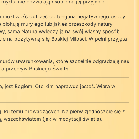
słu, nie pozwalając sobie na jej przyjęcie.
 ma możliwość dotrzeć do bieguna negatywnego osoby
łę blokują mury ego lub jakieś przeszkody natury
wy, sama Natura wyleczy ją na swój własny sposób i
e na pozytywną siłę Boskiej Miłości. W pełni przyjęta
 murów uwarunkowania, które szczelnie odgradzają nas
 na przepływ Boskiego Światła.
, jest Bogiem. Oto kim naprawdę jesteś. Wiara w
ji ku temu prowadzących. Najpierw zjednoczcie się z
ą, wszechświatem (jak w medytacji światła).