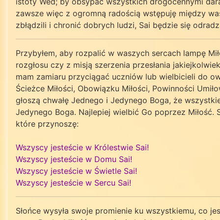
istoty Wed; by obsypać wszystkich drogocennymi daram
zawsze więc z ogromną radością wstępuję między was, 
zbłądzili i chronić dobrych ludzi, Sai będzie się odrad
Przybyłem, aby rozpalić w waszych sercach lampę Miło
rozgłosu czy z misją szerzenia przesłania jakiejkolwi
mam zamiaru przyciągać uczniów lub wielbicieli do ow
Ścieżce Miłości, Obowiązku Miłości, Powinności Umiło
głoszą chwałę Jednego i Jedynego Boga, że wszystkie
Jedynego Boga. Najlepiej wielbić Go poprzez Miłość. 
które przynoszę:
Wszyscy jesteście w Królestwie Sai!
Wszyscy jesteście w Domu Sai!
Wszyscy jesteście w Świetle Sai!
Wszyscy jesteście w Sercu Sai!
Słońce wysyła swoje promienie ku wszystkiemu, co jes