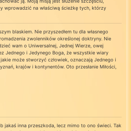
hować ją. Moją misją jest służenie szczęściu,
Aby wprowadzić na właściwą ścieżkę tych, którzy
jszym blaskiem. Nie przyszedłem tu dla własnego
u gromadzenia zwolenników określonej doktryny. Nie
edzieć wam o Uniwersalnej, Jednej Wierze, owej
zez Jednego i Jedynego Boga, że wszystkie wiary
 jakie może stworzyć człowiek, oznaczają Jednego i
znań, krajów i kontynentów. Oto przesłanie Miłości,
b jakaś inna przeszkoda, lecz mimo to ono świeci. Tak