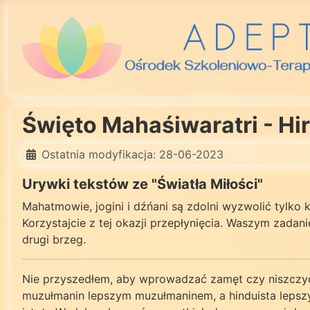
Święto Mahaśiwaratri - Hi
Ostatnia modyfikacja: 28-06-2023
Urywki tekstów ze "Światła Miłości"
Mahatmowie, jogini i dźńani są zdolni wyzwolić tylko k
Korzystajcie z tej okazji przepłynięcia. Waszym zadani
drugi brzeg.
Nie przyszedłem, aby wprowadzać zamęt czy niszczyć j
muzułmanin lepszym muzułmaninem, a hinduista lepsz