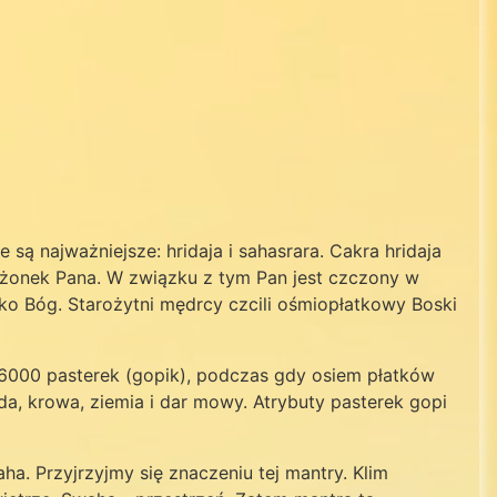
są najważniejsze: hridaja i sahasrara. Cakra hridaja
łżonek Pana. W związku z tym Pan jest czczony w
ako Bóg. Starożytni mędrcy czcili ośmiopłatkowy Boski
 16000 pasterek (gopik), podczas gdy osiem płatków
da, krowa, ziemia i dar mowy. Atrybuty pasterek gopi
ha. Przyjrzyjmy się znaczeniu tej mantry. Klim