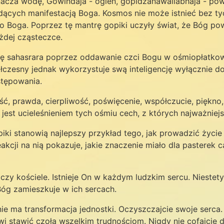
znacza wodę, Gowindaja - ogień, gopidźanawallabhaja - pow
dących manifestacją Boga. Kosmos nie może istnieć bez ty
yło Boga. Poprzez tę mantrę gopiki uczyły świat, że Bóg 
żdej cząsteczce.
krę sahasrara poprzez oddawanie czci Bogu w ośmiopłatko
półczesny jednak wykorzystuje swą inteligencję wyłącznie
stępowania.
ć, prawda, cierpliwość, poświęcenie, współczucie, piękno,
est ucieleśnieniem tych ośmiu cech, z których najważniejs
opiki stanowią najlepszy przykład tego, jak prowadzić ży
kcji na nią pokazuje, jakie znaczenie miało dla pasterek c
zy kościele. Istnieje On w każdym ludzkim sercu. Niestety,
Bóg zamieszkuje w ich sercach.
e ma transformacja jednostki. Oczyszczajcie swoje serca.
wi stawić czoła wszelkim trudnościom. Nigdy nie cofajcie 