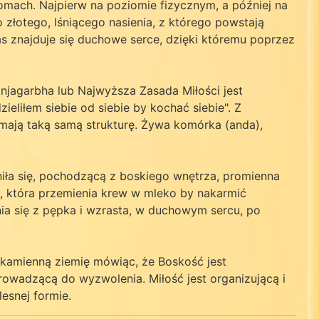
omach. Najpierw na poziomie fizycznym, a później na
złotego, lśniącego nasienia, z którego powstają
as znajduje się duchowe serce, dzięki któremu poprzez
njagarbha lub Najwyższa Zasada Miłości jest
iłem siebie od siebie by kochać siebie". Z
 mają taką samą strukturę. Żywa komórka (anda),
niła się, pochodzącą z boskiego wnętrza, promienna
ki, która przemienia krew w mleko by nakarmić
ia się z pępka i wzrasta, w duchowym sercu, po
o kamienną ziemię mówiąc, że Boskość jest
rowadzącą do wyzwolenia. Miłość jest organizującą i
esnej formie.