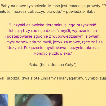
 Baby na nowe tysiąclecie. Miłość jest emanacją prawdy. "
 miłości możesz zobaczyć prawdę." - powiedział Baba.
"Uczynki człowieka determinują jego przyszłość.
Istnieją trzy rodzaje działań: myśli, wyrażanie ich
i postępowanie zgodnie z wypowiedzianymi słowami.
Umysł odpowiada za myśl, język za mowę, ręce zaś za
Uczynki. Połączenie myśli, słowa i uczynku określa
kondycję człowieka."
Baba (tłum. Joanna Gołyś)
ał (urodził) dwa złote Lingamy Hiranyagarbhy. Symbolizuj