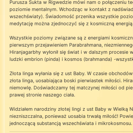
Purusza Sukta w Rigwedzie mówi nam o połączeniu teg
poziomie mentalnym. Wchodząc w kontakt z nadświadomo
wszechświaty). Świadomość przenika wszystkie poziomy
medytację można zjednoczyć się z kosmiczną energią
Wszystkie poziomy związane są z energiami kosmicznym
pierwszym przejawieniem Parabrahmana, niezmiennego 
Hiranjagarbhy wyłonił się świat i w dalszym procesi
ludzki embrion (pinda) i kosmos (brahmanda) -wszystkie
Złota linga wyłania się z ust Baby. W czasie obchodó
złota linga, uosabiająca boski pierwiastek miłości. H
niemowlę. Doświadczamy tej matczynej miłości od pie
prawej stronie naszego ciała.
Widziałem narodziny złotej lingi z ust Baby w Wielką 
niezniszczalna, ponieważ uosabia trwałą miłość! Powi
jednoczącą substancją wszechświata i mikrokosmosu. O