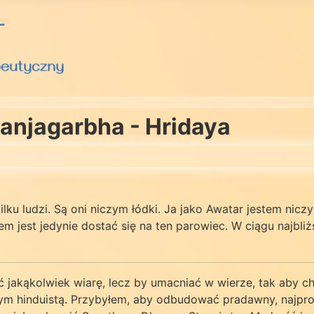
ranjagarbha - Hridaya
ilku ludzi. Są oni niczym łódki. Ja jako Awatar jestem nic
em jest jedynie dostać się na ten parowiec. W ciągu najbliż
akąkolwiek wiarę, lecz by umacniać w wierze, tak aby chrz
ym hinduistą. Przybyłem, aby odbudować pradawny, najpr