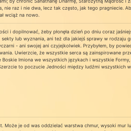
i; by chronić Sanathanę Dharmę, Starożytną Mądrość i zac
nie raz i nie dwa, lecz tak często, jak tego pragniecie. 
zał wciąż na nowo.
ści i dopilnować, żeby płonęła dzień po dniu coraz jaśnie
ek sekty lub wyznania, ani też dla jakiejś sprawy w rodzaj
czarni - ani swojej ani czyjejkolwiek. Przybyłem, by powi
wania. Uwierzcie, że wszystkie serca są zainspirowane pr
 Boskie Imiona we wszystkich językach i wszystkie Formy,
Szerzcie to poczucie Jedności między ludźmi wszystkich wy
t. Może je od was oddzielać warstwa chmur, wysoki mur lu