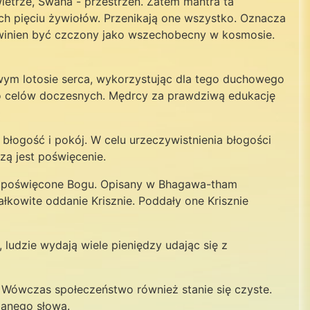
ietrze, Swaha - przestrzeń. Zatem mantra ta
ch pięciu żywiołów. Przenikają one wszystko. Oznacza
powinien być czczony jako wszechobecny w kosmosie.
wym lotosie serca, wykorzystując dla tego duchowego
 do celów doczesnych. Mędrcy za prawdziwą edukację
 błogość i pokój. W celu urzeczywistnienia błogości
zą jest poświęcenie.
cie poświęcone Bogu. Opisany w Bhagawa-tham
ałkowite oddanie Krisznie. Poddały one Krisznie
 ludzie wydają wiele pieniędzy udając się z
 Wówczas społeczeństwo również stanie się czyste.
danego słowa.