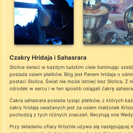
Czakry Hridaja i Sahasrara
Słońce świeci w każdym ludzkim ciele iluminując sześć
posiada osiem płatków. Bóg jest Panem hridaja o ośm
postaci Słońca. Świat nie może istnieć bez Słońca. Z 
ośrodek w sercu i w ten sposób osiągali ćakrę sahasra
Ćakra sahasrara posiada tysiąc płatków, z których ka
ćakry hridaja uważanych jest za osiem małżonek Krisz
pochodzą z tych różnych znaczeń. Recytują one Wedy,
Przy składaniu ofiary Krisznie używa się następującej