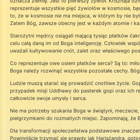
oznacza ziemię. Jest to pierwszy żywioł. Krisznaja o
reprezentuje wszystkie pięć żywiołów w kosmosie, bę
to, że w kosmosie nie ma miejsca, w którym by nie b
Zatem Bóg, zawsze obecny jest w każdym atomie i ka
Starożytni mędrcy osiągali mającą tysiąc płatków ća
celu całą daną im od Boga inteligencję. Człowiek ws
uważali kultywowanie cnót, zalet oraz właściwego po
Co reprezentuje owe osiem płatków serca? Są to: miłoś
Boga należy rozwinąć wszystkie pozostałe cechy. Bóg j
Ludzie muszą starać się prowadzić cnotliwe życie. G
przypadek misji Uddhawy do pasterek gopi oraz ich rea
całkowicie swoje umysły i serca.
Nie ma potrzeby szukania Boga w świątyni, meczecie, c
pielgrzymkami do rozmaitych miejsc. Zapominają, że 
Dla transformacji społeczeństwa podstawowe znaczeni
Powinniście trzymać się prawdy jak Harisćandra, goto