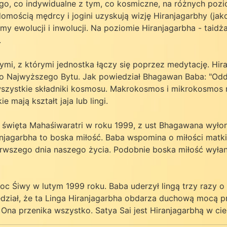
o, co indywidualne z tym, co kosmiczne, na różnych pozi
ścią mędrcy i jogini uzyskują wizję Hiranjagarbhy (jako 
 ewolucji i inwolucji. Na poziomie Hiranjagarbha - taidż
.
i, z którymi jednostka łączy się poprzez medytację. Hira
Najwyższego Bytu. Jak powiedział Bhagawan Baba: "Oddziel
e wszystkie składniki kosmosu. Makrokosmos i mikrokosmos
 mają kształt jaja lub lingi.
w święta Mahaśiwaratri w roku 1999, z ust Bhagawana wyło
iranjagarbha to boska miłość. Baba wspomina o miłości mat
rwszego dnia naszego życia. Podobnie boska miłość wyłan
Noc Śiwy w lutym 1999 roku. Baba uderzył lingą trzy razy 
edział, że ta Linga Hiranjagarbha obdarza duchową mocą p
na przenika wszystko. Satya Sai jest Hiranjagarbhą w ciel