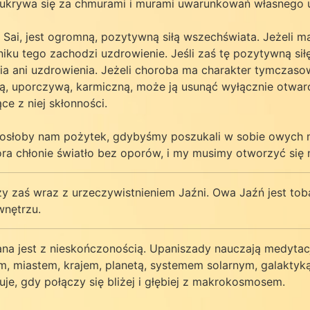
ukrywa się za chmurami i murami uwarunkowań własnego umy
Sai, jest ogromną, pozytywną siłą wszechświata. Jeżeli
yniku tego zachodzi uzdrowienie. Jeśli zaś tę pozytywną si
ia ani uzdrowienia. Jeżeli choroba ma charakter tymczaso
ą, uporczywą, karmiczną, może ją usunąć wyłącznie otwarci
ce z niej skłonności.
niosłoby nam pożytek, gdybyśmy poszukali w sobie owych
która chłonie światło bez oporów, i my musimy otworzyć się
y zaś wraz z urzeczywistnieniem Jaźni. Owa Jaźń jest tobą
wnętrzu.
zana jest z nieskończonością. Upaniszady nauczają medytac
em, miastem, krajem, planetą, systemem solarnym, galaktyk
uje, gdy połączy się bliżej i głębiej z makrokosmosem.