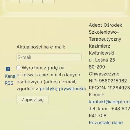
Adept Ośrodek
Szkoleniowo-
Terapeutyczny
Kazimierz
Aktualności na e-mail:
Kwitniewski
ul. Leśna 25
80-209
Wyrażam zgodę na
Chwaszczyno
przetwarzanie moich danych
Kanał
NIP: 9580215962
osobowych (adresu e-mail)
RSS
REGON: 1928492
zgodnie z
polityką prywatności
.
E-mail:
Zapisz się
kontakt@adept.org
Tel. kom.: +48 60
641 708
Pozostałe dane