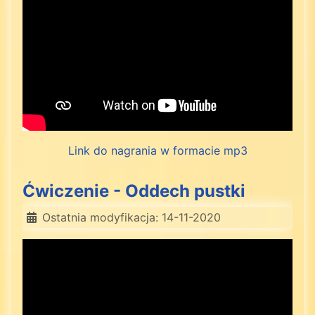
Link do nagrania w formacie mp3
Ćwiczenie - Oddech pustki
Ostatnia modyfikacja: 14-11-2020