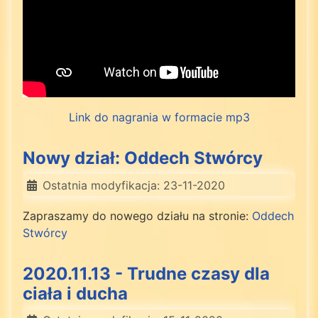
Link do nagrania w formacie mp3
Nowy dział: Oddech Stwórcy
Ostatnia modyfikacja: 23-11-2020
Zapraszamy do nowego działu na stronie:
Oddech
Stwórcy
2020.11.13 - Trudne czasy dla
ciała i ducha