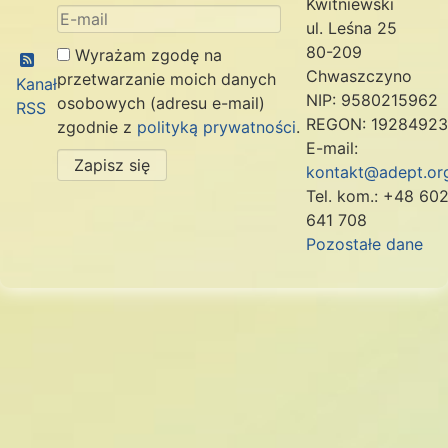
Kwitniewski
ul. Leśna 25
80-209
Wyrażam zgodę na
Chwaszczyno
przetwarzanie moich danych
Kanał
NIP: 9580215962
osobowych (adresu e-mail)
RSS
REGON: 1928492
zgodnie z
polityką prywatności
.
E-mail:
Zapisz się
kontakt@adept.org
Tel. kom.: +48 60
641 708
Pozostałe dane