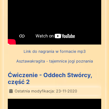
Link do nagrania w formacie mp3
Asztawakragita - tajemnice jogi poznania
Ćwiczenie - Oddech Stwórcy,
część 2
Ostatnia modyfikacja: 23-11-2020