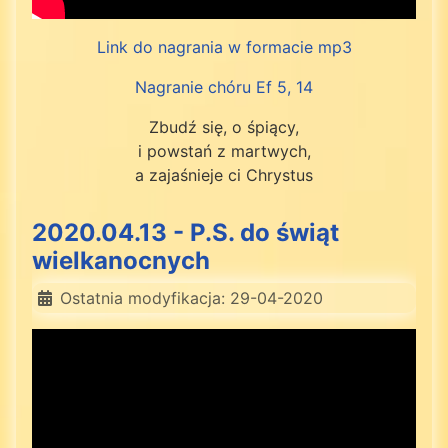
Link do nagrania w formacie mp3
Nagranie chóru Ef 5, 14
Zbudź się, o śpiący,
i powstań z martwych,
a zajaśnieje ci Chrystus
2020.04.13 - P.S. do świąt
wielkanocnych
Ostatnia modyfikacja: 29-04-2020