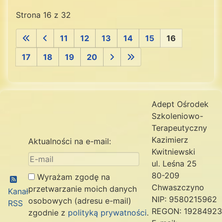
Strona 16 z 32
11
12
13
14
15
16
17
18
19
20
Adept Ośrodek
Szkoleniowo-
Terapeutyczny
Kazimierz
Aktualności na e-mail:
Kwitniewski
ul. Leśna 25
80-209
Wyrażam zgodę na
Chwaszczyno
przetwarzanie moich danych
Kanał
NIP: 9580215962
osobowych (adresu e-mail)
RSS
REGON: 1928492
zgodnie z
polityką prywatności
.