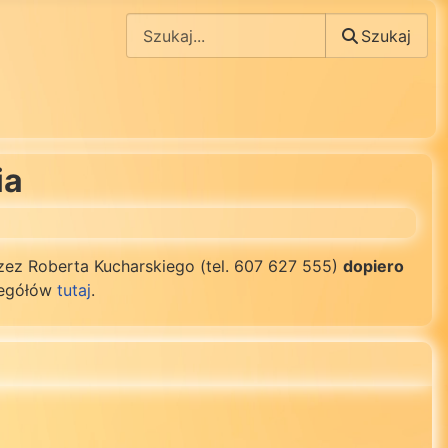
Szukaj
Szukaj
ia
ez Roberta Kucharskiego (tel. 607 627 555)
dopiero
zegółów
tutaj
.