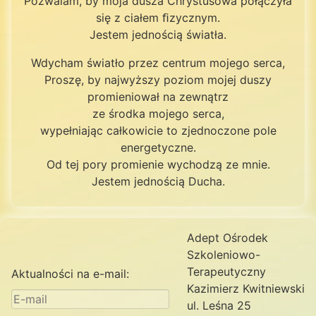
Pozwalam, by moja dusza Chrystusowa połączyła
się z ciałem ﬁzycznym.
Jestem jednością światła.
Wdycham światło przez centrum mojego serca,
Proszę, by najwyższy poziom mojej duszy
promieniował na zewnątrz
ze środka mojego serca,
wypełniając całkowicie to zjednoczone pole
energetyczne.
Od tej pory promienie wychodzą ze mnie.
Jestem jednością Ducha.
Adept Ośrodek
Szkoleniowo-
Terapeutyczny
Aktualności na e-mail:
Kazimierz Kwitniewski
ul. Leśna 25