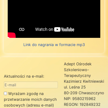
Link do nagrania w formacie mp3
Adept Ośrodek
Szkoleniowo-
Terapeutyczny
Aktualności na e-mail:
Kazimierz Kwitniewski
ul. Leśna 25
80-209 Chwaszczyno
Wyrażam zgodę na
NIP: 9580215962
przetwarzanie moich danych
REGON: 192849232
osobowych (adresu e-mail)