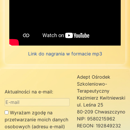
Link do nagrania w formacie mp3
Adept Ośrodek
Szkoleniowo-
Terapeutyczny
Aktualności na e-mail:
Kazimierz Kwitniewski
ul. Leśna 25
80-209 Chwaszczyno
Wyrażam zgodę na
NIP: 9580215962
przetwarzanie moich danych
REGON: 192849232
osobowych (adresu e-mail)