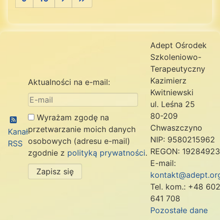
Adept Ośrodek
Szkoleniowo-
Terapeutyczny
Kazimierz
Aktualności na e-mail:
Kwitniewski
ul. Leśna 25
80-209
Wyrażam zgodę na
Chwaszczyno
przetwarzanie moich danych
Kanał
NIP: 9580215962
osobowych (adresu e-mail)
RSS
REGON: 1928492
zgodnie z
polityką prywatności
.
E-mail:
Zapisz się
kontakt@adept.org
Tel. kom.: +48 60
641 708
Pozostałe dane