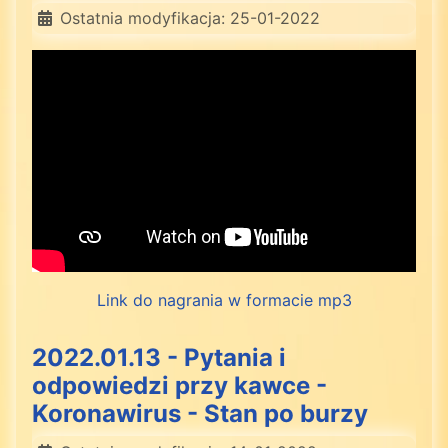
Ostatnia modyfikacja: 25-01-2022
Link do nagrania w formacie mp3
2022.01.13 - Pytania i
odpowiedzi przy kawce -
Koronawirus - Stan po burzy