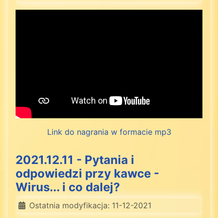
Link do nagrania w formacie mp3
2021.12.11 - Pytania i
odpowiedzi przy kawce -
Wirus... i co dalej?
Ostatnia modyfikacja: 11-12-2021