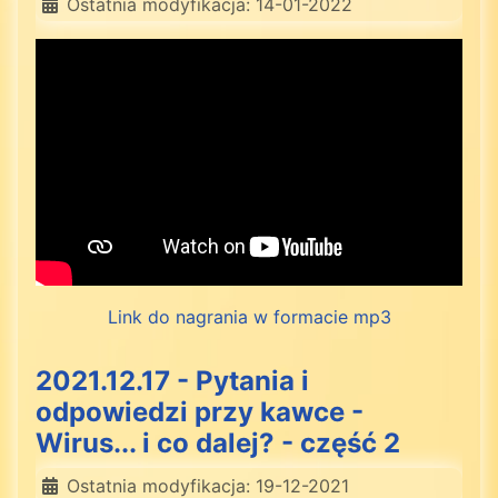
Ostatnia modyfikacja: 14-01-2022
Link do nagrania w formacie mp3
2021.12.17 - Pytania i
odpowiedzi przy kawce -
Wirus... i co dalej? - część 2
Ostatnia modyfikacja: 19-12-2021