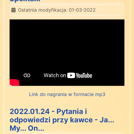
Ostatnia modyfikacja: 01-03-2022
Link do nagrania w formacie mp3
2022.01.24 - Pytania i
odpowiedzi przy kawce - Ja...
My... On...