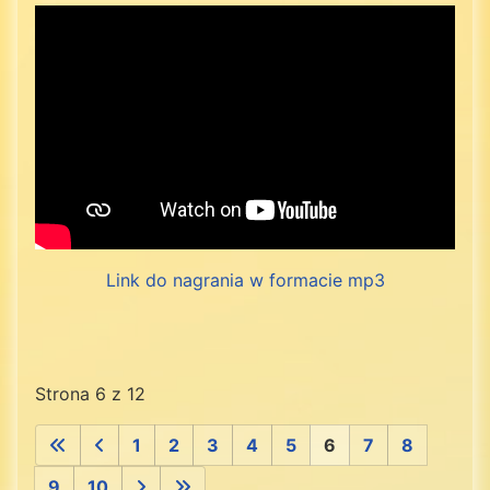
Link do nagrania w formacie mp3
Strona 6 z 12
1
2
3
4
5
6
7
8
9
10