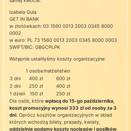
samej kwocie.
Izabela Gula
GET IN BANK
w złotówkach: 03 1560 0013 2003 0345 8000
0002
w euro: PL 73 1560 0013 2003 0345 8000 0003
SWIFT/BIC: GBGCPLPK
Wstępnie ustaliłyśmy koszty organizacyjne:
1 osoba
małżeństwo
3 dni
400 zł
600 zł
2 dni
250 zł
400 zł
1 dzień
150 zł
250 zł
Dla osób, które
wpłacą do 15-go października,
koszt promocyjny wynosi 333 zł od osoby za 3
dni
. Oprócz kosztów organizacyjnych w skład
których wchodzą bilety, prasady, kwiaty,
oddzielnie podamy koszty noclegów i posiłków
.