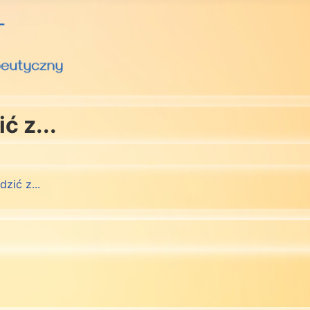
ć z...
dzić z...