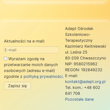
Adept Ośrodek
Szkoleniowo-
Terapeutyczny
Aktualności na e-mail:
Kazimierz Kwitniewski
ul. Leśna 25
80-209 Chwaszczyno
Wyrażam zgodę na
NIP: 9580215962
przetwarzanie moich danych
REGON: 192849232
osobowych (adresu e-mail)
E-mail:
zgodnie z
polityką prywatności
.
kontakt@adept.org.pl
Zapisz się
Tel. kom.: +48 602
641 708
Pozostałe dane