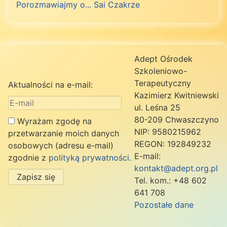
Porozmawiajmy o... Sai Czakrze
Adept Ośrodek
Szkoleniowo-
Terapeutyczny
Aktualności na e-mail:
Kazimierz Kwitniewski
ul. Leśna 25
80-209 Chwaszczyno
Wyrażam zgodę na
NIP: 9580215962
przetwarzanie moich danych
REGON: 192849232
osobowych (adresu e-mail)
E-mail:
zgodnie z
polityką prywatności
.
kontakt@adept.org.pl
Zapisz się
Tel. kom.: +48 602
641 708
Pozostałe dane