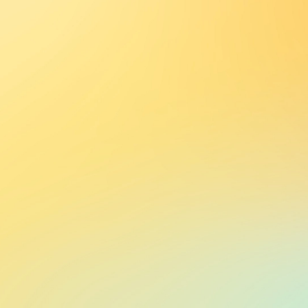
2019.08.18-warsztaty-gdansk-05 Wewnętrzne widzenie -
10.
portal
2019.08.18-warsztaty-gdansk-06 Omówienie -
11.
wewnętrzne widzenie - portal
12.
2019.08.18-warsztaty-gdansk-07 Integracja po nowemu
2019.08.18-warsztaty-gdansk-08 Integracja siebie oraz
13.
Nowej Ziemi ze Stwórcą
14.
2019.08.18-warsztaty-gdansk-09 Jedność w życiu