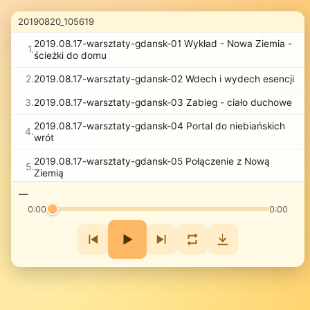
20190820_105619
2019.08.17-warsztaty-gdansk-01 Wykład - Nowa Ziemia -
1.
ścieżki do domu
2.
2019.08.17-warsztaty-gdansk-02 Wdech i wydech esencji
3.
2019.08.17-warsztaty-gdansk-03 Zabieg - ciało duchowe
2019.08.17-warsztaty-gdansk-04 Portal do niebiańskich
4.
wrót
2019.08.17-warsztaty-gdansk-05 Połączenie z Nową
5.
Ziemią
—
6.
2019.08.18-warsztaty-gdansk-01 Widzenie duchowe
0:00
0:00
2019.08.18-warsztaty-gdansk-02 Integracja ciała
7.
fizycznego z duchowym
2019.08.18-warsztaty-gdansk-03 Spotkanie ze Swami
8.
Veerendrą
9.
2019.08.18-warsztaty-gdansk-04